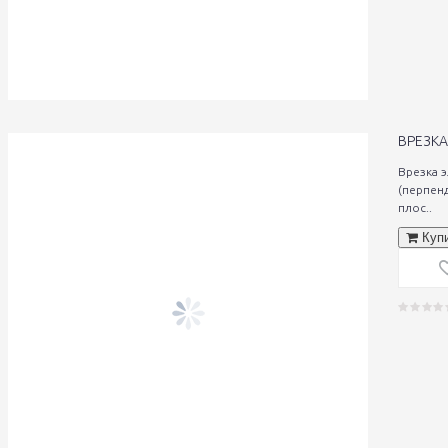
ВРЕЗКА
Врезка 
(перпен
плос..
Куп