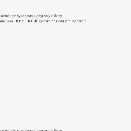
астка воздуховода к другому с боку
рямыми. ПРИМЕНЕНИЕ Врезка прямая (т.е. врезка в
астка воздуховода к другому с боку