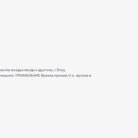
астка воздуховода к другому с боку
рямыми. ПРИМЕНЕНИЕ Врезка прямая (т.е. врезка в