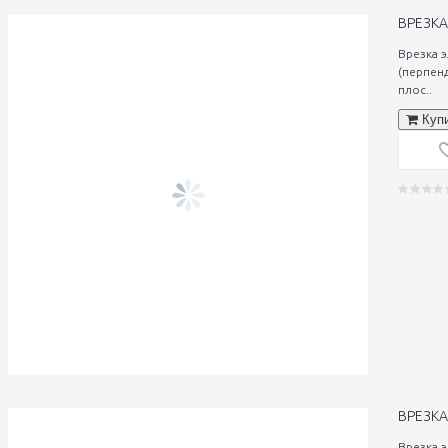
ВРЕЗКА
Врезка 
(перпен
плос..
Куп
ВРЕЗКА
Врезка 