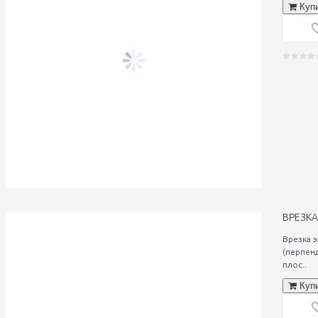
Куп
ВРЕЗКА
Врезка 
(перпен
плос..
Куп