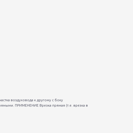
астка воздуховода к другому с боку
рямыми. ПРИМЕНЕНИЕ Врезка прямая (т.е. врезка в