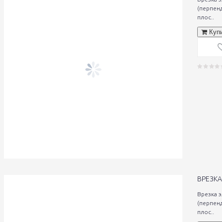
(перпен
плос..
Куп
ВРЕЗКА
Врезка 
(перпен
плос..