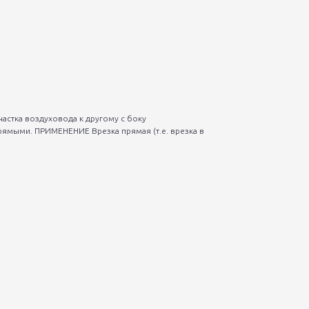
астка воздуховода к другому с боку
рямыми. ПРИМЕНЕНИЕ Врезка прямая (т.е. врезка в