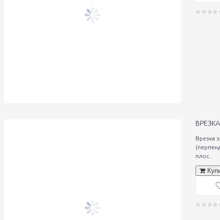
ВРЕЗКА
Врезка 
(перпен
плос..
Куп