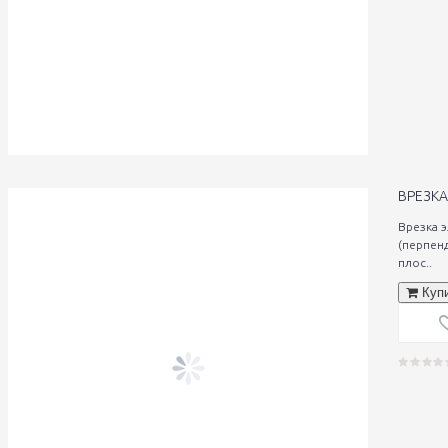
ВРЕЗКА
Врезка 
(перпен
плос..
Куп