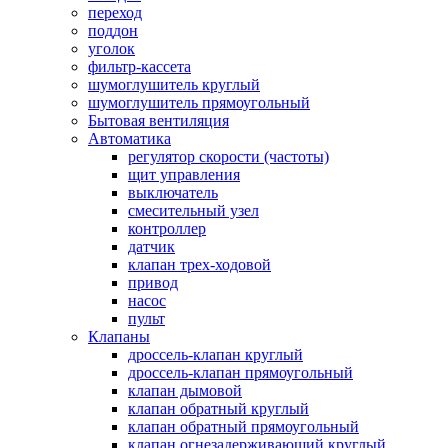
переход
поддон
уголок
фильтр-кассета
шумоглушитель круглый
шумоглушитель прямоугольный
Бытовая вентиляция
Автоматика
регулятор скорости (частоты)
щит управления
выключатель
смесительный узел
контроллер
датчик
клапан трех-ходовой
привод
насос
пульт
Клапаны
дроссель-клапан круглый
дроссель-клапан прямоугольный
клапан дымовой
клапан обратный круглый
клапан обратный прямоугольный
клапан огнезадерживающий круглый