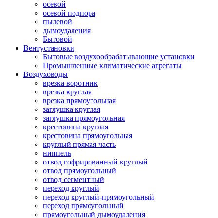
осевой
осевой подпора
пылевой
дымоудаления
Бытовой
Вентустановки
Бытовые воздухообрабатывающие установки
Промышленные климатические агрегаты
Воздуховоды
врезка воротник
врезка круглая
врезка прямоугольная
заглушка круглая
заглушка прямоугольная
крестовина круглая
крестовина прямоугольная
круглый прямая часть
ниппель
отвод гофрированный круглый
отвод прямоугольный
отвод сегментный
переход круглый
переход круглый-прямоугольный
переход прямоугольный
прямоугольный дымоудаления