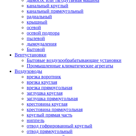
дымосос или тягодутьевая машина
канальный круглый
канальный прямоугольный
радиальный
крышный
осевой
осевой подпора
пылевой
дымоудаления
Бытовой
Вентустановки
Бытовые воздухообрабатывающие установки
Промышленные климатические агрегаты
Воздуховоды
врезка воротник
врезка круглая
врезка прямоугольная
заглушка круглая
заглушка прямоугольная
крестовина круглая
крестовина прямоугольная
круглый прямая часть
ниппель
отвод гофрированный круглый
отвод прямоугольный