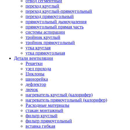
отвод сегментный
переход круглый
переход круглый-прямоугольный
переход прямоугольный
прямоугольный дымоудаления
прямоугольный прямая часть
системы аспирации
тройник круглый
тройник прямоугольный
утка круглая
утка прямоугольная
Детали вентиляции
Решетки
узел прохода
Циклоны
шинорейка
дефлектор
лючок
нагреватель круглый (калорифер)
нагреватель прямоугольный (калорифер)
Расходные материалы
стакан монтажный
фильтр круглый
фильтр прямоугольный
вставка гибкая