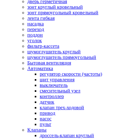
дверь герметичная
зонт круглый кровельный
зонт прямоугольный кровельный
лента гибкая
насадка
переход
поддон
уголок
фильтр-кассета
шумоглушитель круглый
шумоглушитель прямоугольный
Бытовая вентиляция
Автоматика
регулятор скорости (частоты)
щит управления
выключатель
смесительный узел
контроллер
датчик
клапан трех-ходовой
привод
насос
пульт
Клапаны
дроссель-клапан круглый