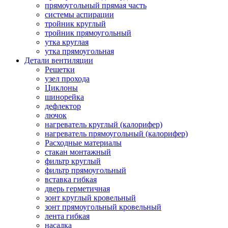
прямоугольный прямая часть
системы аспирации
тройник круглый
тройник прямоугольный
утка круглая
утка прямоугольная
Детали вентиляции
Решетки
узел прохода
Циклоны
шинорейка
дефлектор
лючок
нагреватель круглый (калорифер)
нагреватель прямоугольный (калорифер)
Расходные материалы
стакан монтажный
фильтр круглый
фильтр прямоугольный
вставка гибкая
дверь герметичная
зонт круглый кровельный
зонт прямоугольный кровельный
лента гибкая
насадка